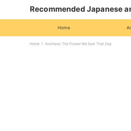
Recommended Japanese a
Home
A
Home
Anohana: The Flower We Saw That Day