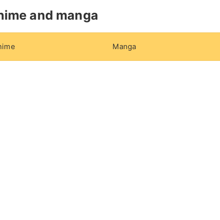
nime and manga
nime
Manga