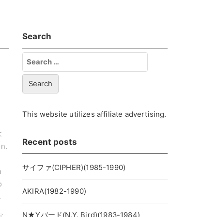
Search
Search
for:
This website utilizes affiliate advertising.
o
は
Recent posts
n.
。
サイファ(CIPHER)(1985-1990)
n
o
AKIRA(1982-1990)
.
N★Yバード(N.Y. Bird)(1983-1984)
な