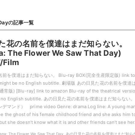
Day
の記事一覧
た花の名前を僕達はまだ知らない。
: The Flower We Saw That Day)
/Film
を僕達はまだ知らない。 Blu-ray BOX(完全生産限定版) link t
 might be no English subtitle. 劇場版 あの日見た花の名前を僕達
Blu-ray] link to amazon Blu-ray of the theatrical versio
 be no English subtitle. あの日見た花の名前を僕達はまだ知らない
） prime video Genre: drama Log line: A young ma
e the ghost of his female childhood friend and she asks him t
, but she doesn’t know what it is and other friends can’t see her
ana: The Flower We Saw That Day, あの日見た花の名前を僕達はまだ知ら