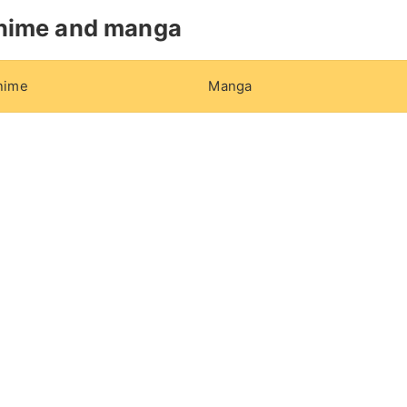
nime and manga
nime
Manga